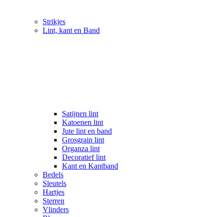
Strikjes
Lint, kant en Band
Satijnen lint
Katoenen lint
Jute lint en band
Grosgrain lint
Organza lint
Decoratief lint
Kant en Kantband
Bedels
Sleutels
Hartjes
Sterren
Vlinders