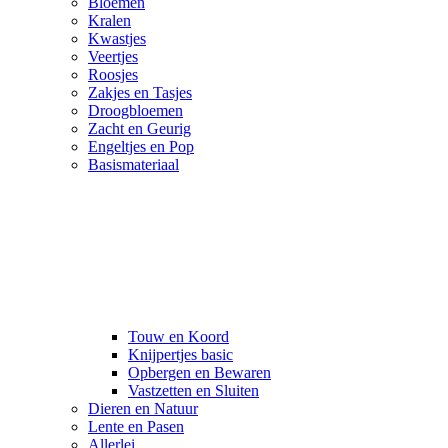
Bloemen
Kralen
Kwastjes
Veertjes
Roosjes
Zakjes en Tasjes
Droogbloemen
Zacht en Geurig
Engeltjes en Pop
Basismateriaal
Touw en Koord
Knijpertjes basic
Opbergen en Bewaren
Vastzetten en Sluiten
Dieren en Natuur
Lente en Pasen
Allerlei