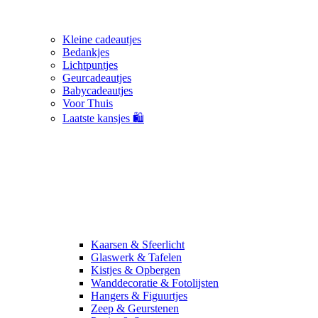
Kleine cadeautjes
Bedankjes
Lichtpuntjes
Geurcadeautjes
Babycadeautjes
Voor Thuis
Laatste kansjes 🛍️
Kaarsen & Sfeerlicht
Glaswerk & Tafelen
Kistjes & Opbergen
Wanddecoratie & Fotolijsten
Hangers & Figuurtjes
Zeep & Geurstenen