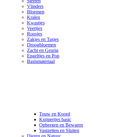
Sterren
Vlinders
Bloemen
Kralen
Kwastjes
Veertjes
Roosjes
Zakjes en Tasjes
Droogbloemen
Zacht en Geurig
Engeltjes en Pop
Basismateriaal
Touw en Koord
Knijpertjes basic
Opbergen en Bewaren
Vastzetten en Sluiten
Dieren en Natuur