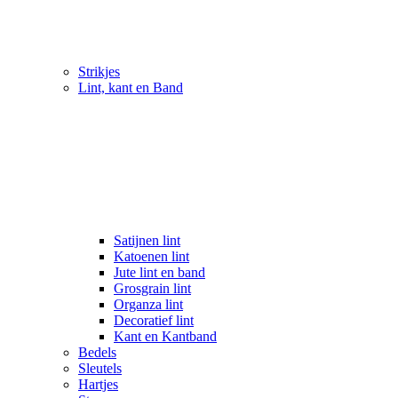
Strikjes
Lint, kant en Band
Satijnen lint
Katoenen lint
Jute lint en band
Grosgrain lint
Organza lint
Decoratief lint
Kant en Kantband
Bedels
Sleutels
Hartjes