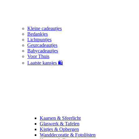
Kleine cadeautjes
Bedankjes
Lichtpuntjes
Geurcadeautjes
Babycadeautjes
Voor Thuis
Laatste kansjes 🛍️
Kaarsen & Sfeerlicht
Glaswerk & Tafelen
Kistjes & Opbergen
Wanddecoratie & Fotolijsten