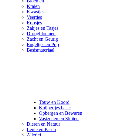
Bloemen
Kralen
Kwastjes
Veertjes
Roosjes
Zakjes en Tasjes
Droogbloemen
Zacht en Geurig
Engeltjes en Pop
Basismateriaal
Touw en Koord
Knijpertjes basic
Opbergen en Bewaren
Vastzetten en Sluiten
Dieren en Natuur
Lente en Pasen
Allerlei