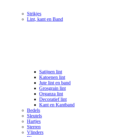
Strikjes
Lint, kant en Band
Satijnen lint
Katoenen lint
Jute lint en band
Grosgrain lint
Organza lint
Decoratief lint
Kant en Kantband
Bedels
Sleutels
Hartjes
Sterren
Vlinders