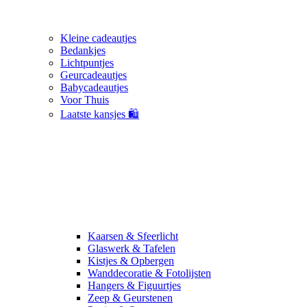
Kleine cadeautjes
Bedankjes
Lichtpuntjes
Geurcadeautjes
Babycadeautjes
Voor Thuis
Laatste kansjes 🛍️
Kaarsen & Sfeerlicht
Glaswerk & Tafelen
Kistjes & Opbergen
Wanddecoratie & Fotolijsten
Hangers & Figuurtjes
Zeep & Geurstenen