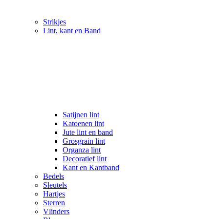
Strikjes
Lint, kant en Band
Satijnen lint
Katoenen lint
Jute lint en band
Grosgrain lint
Organza lint
Decoratief lint
Kant en Kantband
Bedels
Sleutels
Hartjes
Sterren
Vlinders