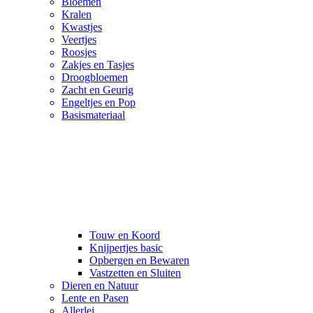
Bloemen
Kralen
Kwastjes
Veertjes
Roosjes
Zakjes en Tasjes
Droogbloemen
Zacht en Geurig
Engeltjes en Pop
Basismateriaal
Touw en Koord
Knijpertjes basic
Opbergen en Bewaren
Vastzetten en Sluiten
Dieren en Natuur
Lente en Pasen
Allerlei