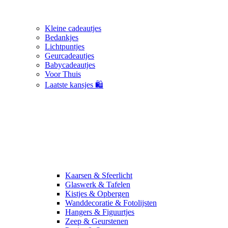
Kleine cadeautjes
Bedankjes
Lichtpuntjes
Geurcadeautjes
Babycadeautjes
Voor Thuis
Laatste kansjes 🛍️
Kaarsen & Sfeerlicht
Glaswerk & Tafelen
Kistjes & Opbergen
Wanddecoratie & Fotolijsten
Hangers & Figuurtjes
Zeep & Geurstenen