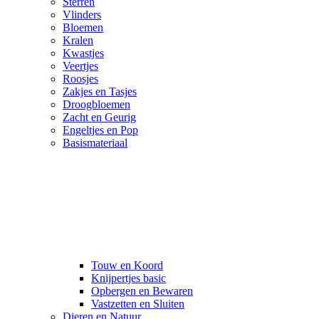
Sterren
Vlinders
Bloemen
Kralen
Kwastjes
Veertjes
Roosjes
Zakjes en Tasjes
Droogbloemen
Zacht en Geurig
Engeltjes en Pop
Basismateriaal
Touw en Koord
Knijpertjes basic
Opbergen en Bewaren
Vastzetten en Sluiten
Dieren en Natuur