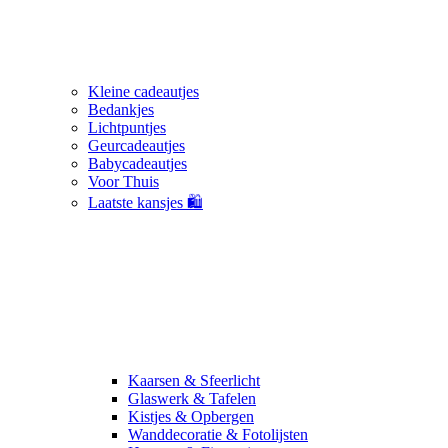
Kleine cadeautjes
Bedankjes
Lichtpuntjes
Geurcadeautjes
Babycadeautjes
Voor Thuis
Laatste kansjes 🛍️
Kaarsen & Sfeerlicht
Glaswerk & Tafelen
Kistjes & Opbergen
Wanddecoratie & Fotolijsten