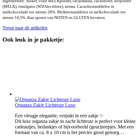
Ingrediënten: Suiker, volle MELKpoeder, cacaomassa, cacaoboter, weipoeder
(MELK), emulgator (SOJAlecithine), aroma. Cacaobestanddelen in
melkchocolade ten minste 28%. Melkbestanddelen in melkchocolade ten
minste 16,5%. Kan sporen van NOTEN en GLUTEN bevatten.
Terug naar de artikelen
Ook leuk in je pakketje:
Organza Zakje Lichtroze Luxe
Een vleugje elegantie, verpakt in een zakje ✨
Dit luxe organza zakje in zacht lichtroze is perfect voor kleine
cadeautjes, bedankjes of bijvoorbeeld (geur)zeepjes. Met een
formaat van ca. 8 x 10 cm is het precies groot genoeg…