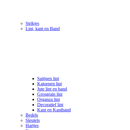
Strikjes
Lint, kant en Band
Satijnen lint
Katoenen lint
Jute lint en band
Grosgrain lint
Organza lint
Decoratief lint
Kant en Kantband
Bedels
Sleutels
Hartjes