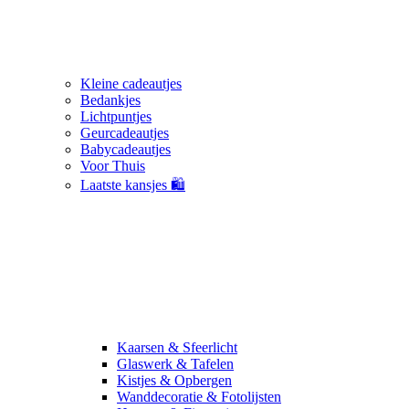
Kleine cadeautjes
Bedankjes
Lichtpuntjes
Geurcadeautjes
Babycadeautjes
Voor Thuis
Laatste kansjes 🛍️
Kaarsen & Sfeerlicht
Glaswerk & Tafelen
Kistjes & Opbergen
Wanddecoratie & Fotolijsten