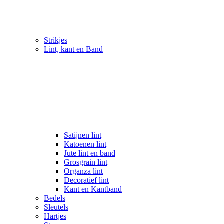
Strikjes
Lint, kant en Band
Satijnen lint
Katoenen lint
Jute lint en band
Grosgrain lint
Organza lint
Decoratief lint
Kant en Kantband
Bedels
Sleutels
Hartjes