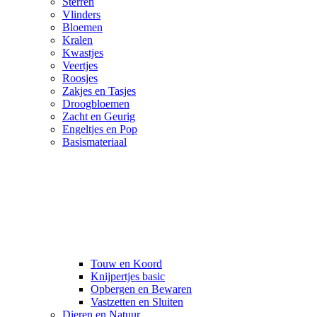
Sterren
Vlinders
Bloemen
Kralen
Kwastjes
Veertjes
Roosjes
Zakjes en Tasjes
Droogbloemen
Zacht en Geurig
Engeltjes en Pop
Basismateriaal
Touw en Koord
Knijpertjes basic
Opbergen en Bewaren
Vastzetten en Sluiten
Dieren en Natuur