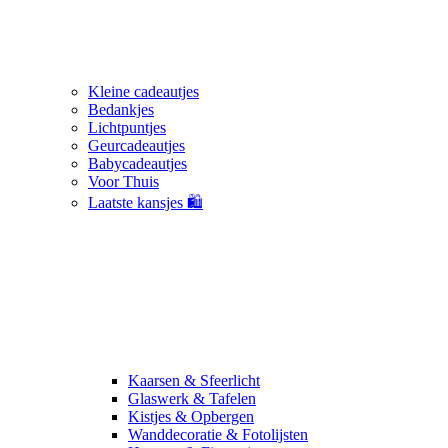
Kleine cadeautjes
Bedankjes
Lichtpuntjes
Geurcadeautjes
Babycadeautjes
Voor Thuis
Laatste kansjes 🛍️
Kaarsen & Sfeerlicht
Glaswerk & Tafelen
Kistjes & Opbergen
Wanddecoratie & Fotolijsten