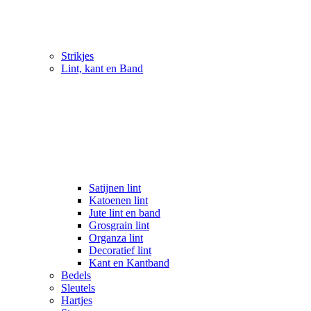
Strikjes
Lint, kant en Band
Satijnen lint
Katoenen lint
Jute lint en band
Grosgrain lint
Organza lint
Decoratief lint
Kant en Kantband
Bedels
Sleutels
Hartjes