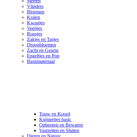
Sterren
Vlinders
Bloemen
Kralen
Kwastjes
Veertjes
Roosjes
Zakjes en Tasjes
Droogbloemen
Zacht en Geurig
Engeltjes en Pop
Basismateriaal
Touw en Koord
Knijpertjes basic
Opbergen en Bewaren
Vastzetten en Sluiten
Dieren en Natuur