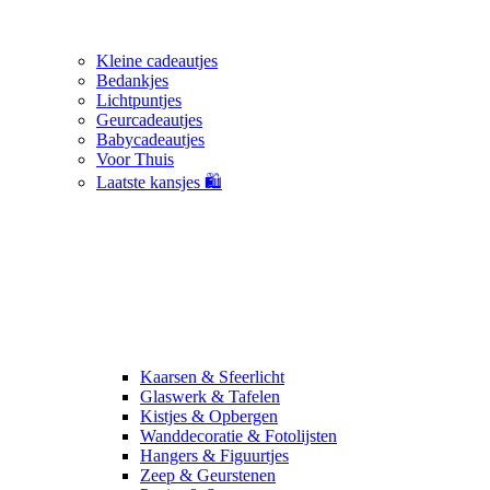
Kleine cadeautjes
Bedankjes
Lichtpuntjes
Geurcadeautjes
Babycadeautjes
Voor Thuis
Laatste kansjes 🛍️
Kaarsen & Sfeerlicht
Glaswerk & Tafelen
Kistjes & Opbergen
Wanddecoratie & Fotolijsten
Hangers & Figuurtjes
Zeep & Geurstenen