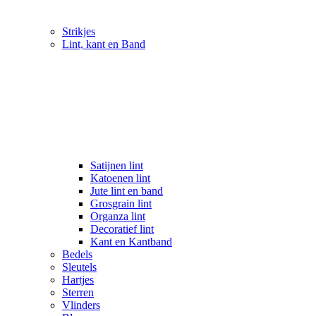
Strikjes
Lint, kant en Band
Satijnen lint
Katoenen lint
Jute lint en band
Grosgrain lint
Organza lint
Decoratief lint
Kant en Kantband
Bedels
Sleutels
Hartjes
Sterren
Vlinders