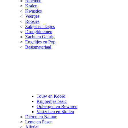
Bloemen
Kralen
Kwastjes
Veertjes
Roosjes
Zakjes en Tasjes
Droogbloemen
Zacht en Geurig
Engeltjes en Pop
Basismateriaal
Touw en Koord
Knijpertjes basic
Opbergen en Bewaren
Vastzetten en Sluiten
Dieren en Natuur
Lente en Pasen
Allerlei