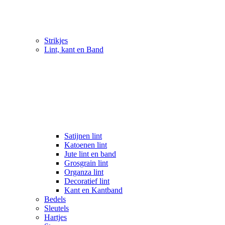
Strikjes
Lint, kant en Band
Satijnen lint
Katoenen lint
Jute lint en band
Grosgrain lint
Organza lint
Decoratief lint
Kant en Kantband
Bedels
Sleutels
Hartjes