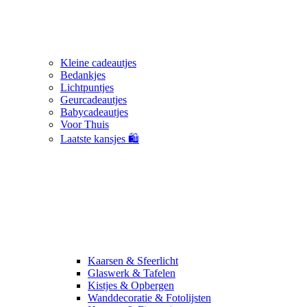
Kleine cadeautjes
Bedankjes
Lichtpuntjes
Geurcadeautjes
Babycadeautjes
Voor Thuis
Laatste kansjes 🛍️
Kaarsen & Sfeerlicht
Glaswerk & Tafelen
Kistjes & Opbergen
Wanddecoratie & Fotolijsten