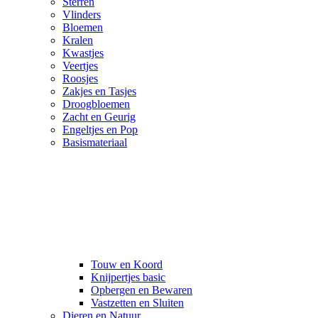
Sterren
Vlinders
Bloemen
Kralen
Kwastjes
Veertjes
Roosjes
Zakjes en Tasjes
Droogbloemen
Zacht en Geurig
Engeltjes en Pop
Basismateriaal
Touw en Koord
Knijpertjes basic
Opbergen en Bewaren
Vastzetten en Sluiten
Dieren en Natuur