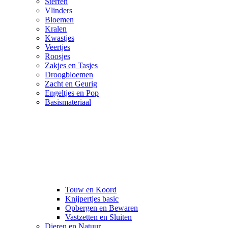
Sterren
Vlinders
Bloemen
Kralen
Kwastjes
Veertjes
Roosjes
Zakjes en Tasjes
Droogbloemen
Zacht en Geurig
Engeltjes en Pop
Basismateriaal
Touw en Koord
Knijpertjes basic
Opbergen en Bewaren
Vastzetten en Sluiten
Dieren en Natuur