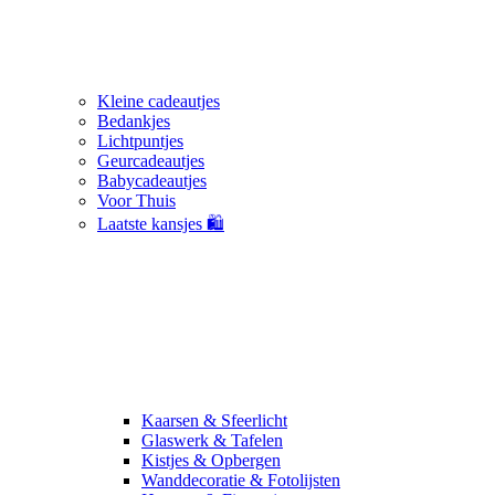
Kleine cadeautjes
Bedankjes
Lichtpuntjes
Geurcadeautjes
Babycadeautjes
Voor Thuis
Laatste kansjes 🛍️
Kaarsen & Sfeerlicht
Glaswerk & Tafelen
Kistjes & Opbergen
Wanddecoratie & Fotolijsten