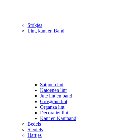
Strikjes
Lint, kant en Band
Satijnen lint
Katoenen lint
Jute lint en band
Grosgrain lint
Organza lint
Decoratief lint
Kant en Kantband
Bedels
Sleutels
Hartjes