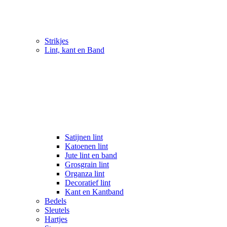
Strikjes
Lint, kant en Band
Satijnen lint
Katoenen lint
Jute lint en band
Grosgrain lint
Organza lint
Decoratief lint
Kant en Kantband
Bedels
Sleutels
Hartjes