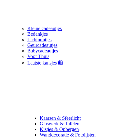
Kleine cadeautjes
Bedankjes
Lichtpuntjes
Geurcadeautjes
Babycadeautjes
Voor Thuis
Laatste kansjes 🛍️
Kaarsen & Sfeerlicht
Glaswerk & Tafelen
Kistjes & Opbergen
Wanddecoratie & Fotolijsten