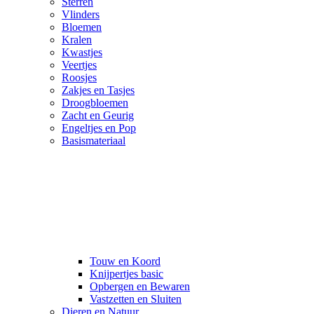
Sterren
Vlinders
Bloemen
Kralen
Kwastjes
Veertjes
Roosjes
Zakjes en Tasjes
Droogbloemen
Zacht en Geurig
Engeltjes en Pop
Basismateriaal
Touw en Koord
Knijpertjes basic
Opbergen en Bewaren
Vastzetten en Sluiten
Dieren en Natuur