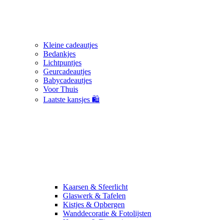
Kleine cadeautjes
Bedankjes
Lichtpuntjes
Geurcadeautjes
Babycadeautjes
Voor Thuis
Laatste kansjes 🛍️
Kaarsen & Sfeerlicht
Glaswerk & Tafelen
Kistjes & Opbergen
Wanddecoratie & Fotolijsten