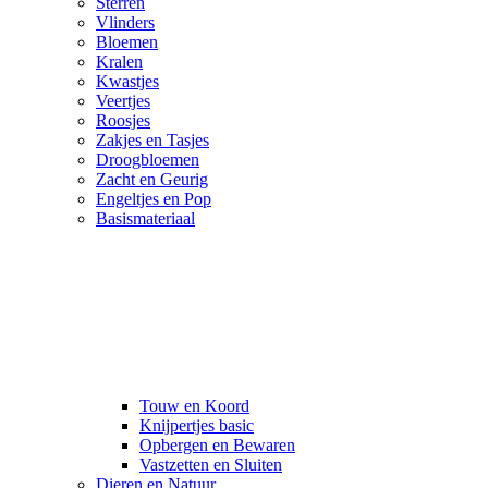
Sterren
Vlinders
Bloemen
Kralen
Kwastjes
Veertjes
Roosjes
Zakjes en Tasjes
Droogbloemen
Zacht en Geurig
Engeltjes en Pop
Basismateriaal
Touw en Koord
Knijpertjes basic
Opbergen en Bewaren
Vastzetten en Sluiten
Dieren en Natuur