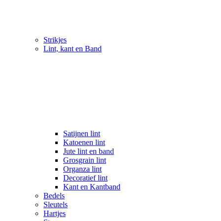
Strikjes
Lint, kant en Band
Satijnen lint
Katoenen lint
Jute lint en band
Grosgrain lint
Organza lint
Decoratief lint
Kant en Kantband
Bedels
Sleutels
Hartjes