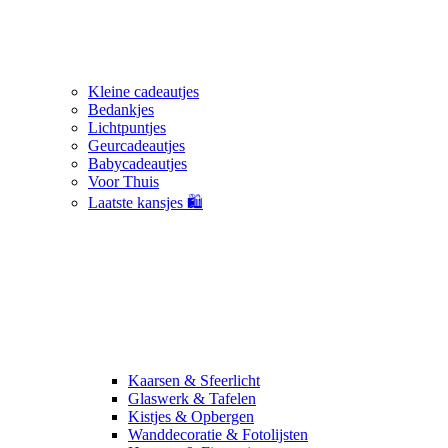
Kleine cadeautjes
Bedankjes
Lichtpuntjes
Geurcadeautjes
Babycadeautjes
Voor Thuis
Laatste kansjes 🛍️
Kaarsen & Sfeerlicht
Glaswerk & Tafelen
Kistjes & Opbergen
Wanddecoratie & Fotolijsten