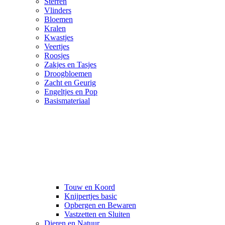
Sterren
Vlinders
Bloemen
Kralen
Kwastjes
Veertjes
Roosjes
Zakjes en Tasjes
Droogbloemen
Zacht en Geurig
Engeltjes en Pop
Basismateriaal
Touw en Koord
Knijpertjes basic
Opbergen en Bewaren
Vastzetten en Sluiten
Dieren en Natuur