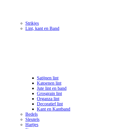
Strikjes
Lint, kant en Band
Satijnen lint
Katoenen lint
Jute lint en band
Grosgrain lint
Organza lint
Decoratief lint
Kant en Kantband
Bedels
Sleutels
Hartjes