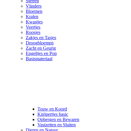
Sterren
Vlinders
Bloemen
Kralen
Kwastjes
Veertjes
Roosjes
Zakjes en Tasjes
Droogbloemen
Zacht en Geurig
Engeltjes en Pop
Basismateriaal
Touw en Koord
Knijpertjes basic
Opbergen en Bewaren
Vastzetten en Sluiten
Dieren en Natuur