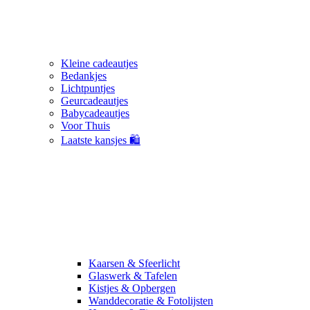
Kleine cadeautjes
Bedankjes
Lichtpuntjes
Geurcadeautjes
Babycadeautjes
Voor Thuis
Laatste kansjes 🛍️
Kaarsen & Sfeerlicht
Glaswerk & Tafelen
Kistjes & Opbergen
Wanddecoratie & Fotolijsten