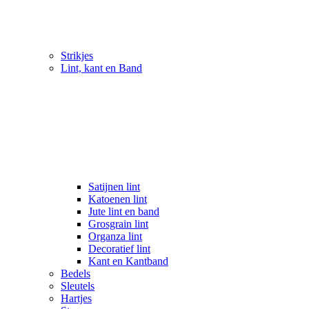
Strikjes
Lint, kant en Band
Satijnen lint
Katoenen lint
Jute lint en band
Grosgrain lint
Organza lint
Decoratief lint
Kant en Kantband
Bedels
Sleutels
Hartjes