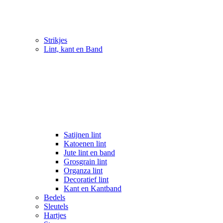
Strikjes
Lint, kant en Band
Satijnen lint
Katoenen lint
Jute lint en band
Grosgrain lint
Organza lint
Decoratief lint
Kant en Kantband
Bedels
Sleutels
Hartjes