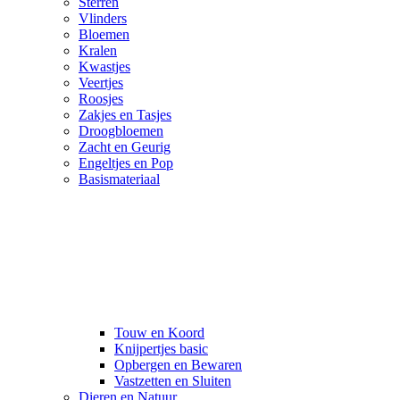
Sterren
Vlinders
Bloemen
Kralen
Kwastjes
Veertjes
Roosjes
Zakjes en Tasjes
Droogbloemen
Zacht en Geurig
Engeltjes en Pop
Basismateriaal
Touw en Koord
Knijpertjes basic
Opbergen en Bewaren
Vastzetten en Sluiten
Dieren en Natuur