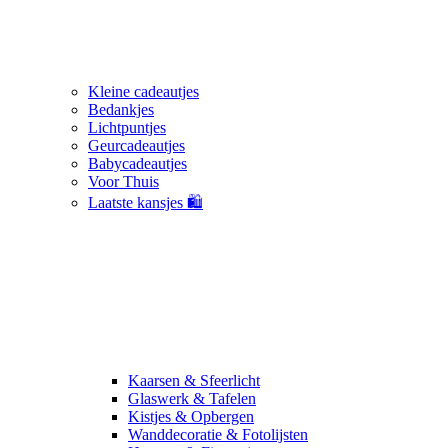
Kleine cadeautjes
Bedankjes
Lichtpuntjes
Geurcadeautjes
Babycadeautjes
Voor Thuis
Laatste kansjes 🛍️
Kaarsen & Sfeerlicht
Glaswerk & Tafelen
Kistjes & Opbergen
Wanddecoratie & Fotolijsten