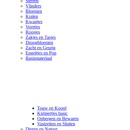
Sterren
Vlinders
Bloemen
Kralen
Kwastjes
Veertjes
Roosjes
Zakjes en Tasjes
Droogbloemen
Zacht en Geurig
Engeltjes en Pop
Basismateriaal
Touw en Koord
Knijpertjes basic
Opbergen en Bewaren
Vastzetten en Sluiten
Dieren en Natuur