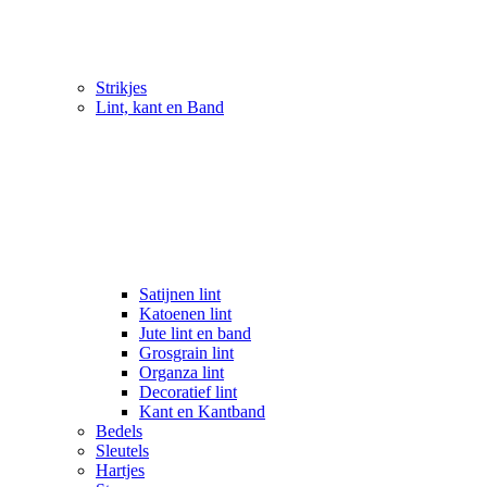
Strikjes
Lint, kant en Band
Satijnen lint
Katoenen lint
Jute lint en band
Grosgrain lint
Organza lint
Decoratief lint
Kant en Kantband
Bedels
Sleutels
Hartjes