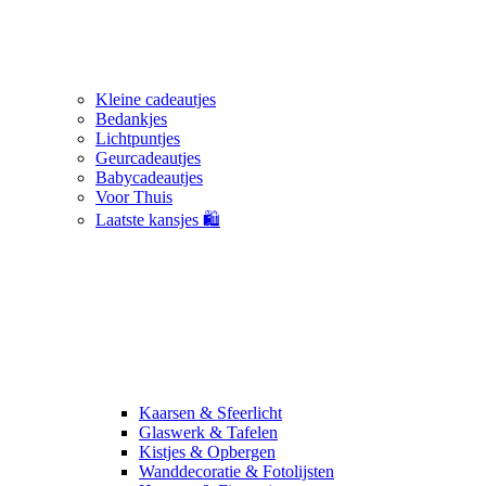
Kleine cadeautjes
Bedankjes
Lichtpuntjes
Geurcadeautjes
Babycadeautjes
Voor Thuis
Laatste kansjes 🛍️
Kaarsen & Sfeerlicht
Glaswerk & Tafelen
Kistjes & Opbergen
Wanddecoratie & Fotolijsten