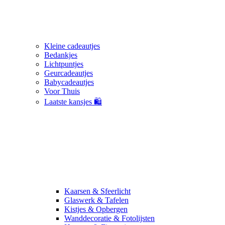
Kleine cadeautjes
Bedankjes
Lichtpuntjes
Geurcadeautjes
Babycadeautjes
Voor Thuis
Laatste kansjes 🛍️
Kaarsen & Sfeerlicht
Glaswerk & Tafelen
Kistjes & Opbergen
Wanddecoratie & Fotolijsten