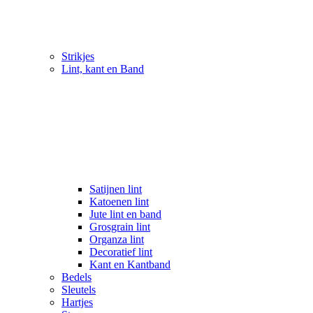
Strikjes
Lint, kant en Band
Satijnen lint
Katoenen lint
Jute lint en band
Grosgrain lint
Organza lint
Decoratief lint
Kant en Kantband
Bedels
Sleutels
Hartjes