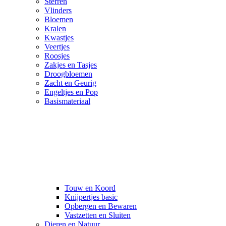
Sterren
Vlinders
Bloemen
Kralen
Kwastjes
Veertjes
Roosjes
Zakjes en Tasjes
Droogbloemen
Zacht en Geurig
Engeltjes en Pop
Basismateriaal
Touw en Koord
Knijpertjes basic
Opbergen en Bewaren
Vastzetten en Sluiten
Dieren en Natuur