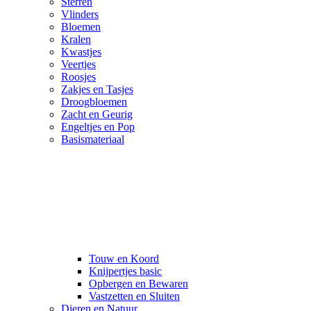
Sterren
Vlinders
Bloemen
Kralen
Kwastjes
Veertjes
Roosjes
Zakjes en Tasjes
Droogbloemen
Zacht en Geurig
Engeltjes en Pop
Basismateriaal
Touw en Koord
Knijpertjes basic
Opbergen en Bewaren
Vastzetten en Sluiten
Dieren en Natuur