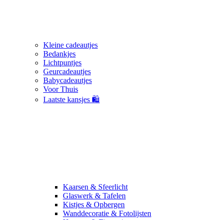
Kleine cadeautjes
Bedankjes
Lichtpuntjes
Geurcadeautjes
Babycadeautjes
Voor Thuis
Laatste kansjes 🛍️
Kaarsen & Sfeerlicht
Glaswerk & Tafelen
Kistjes & Opbergen
Wanddecoratie & Fotolijsten