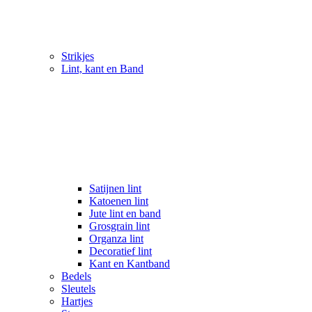
Strikjes
Lint, kant en Band
Satijnen lint
Katoenen lint
Jute lint en band
Grosgrain lint
Organza lint
Decoratief lint
Kant en Kantband
Bedels
Sleutels
Hartjes