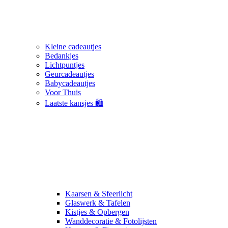
Kleine cadeautjes
Bedankjes
Lichtpuntjes
Geurcadeautjes
Babycadeautjes
Voor Thuis
Laatste kansjes 🛍️
Kaarsen & Sfeerlicht
Glaswerk & Tafelen
Kistjes & Opbergen
Wanddecoratie & Fotolijsten