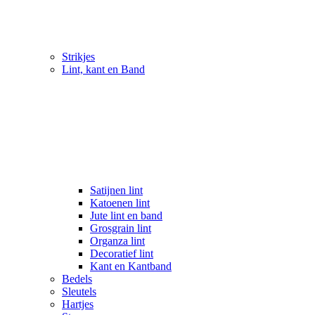
Strikjes
Lint, kant en Band
Satijnen lint
Katoenen lint
Jute lint en band
Grosgrain lint
Organza lint
Decoratief lint
Kant en Kantband
Bedels
Sleutels
Hartjes