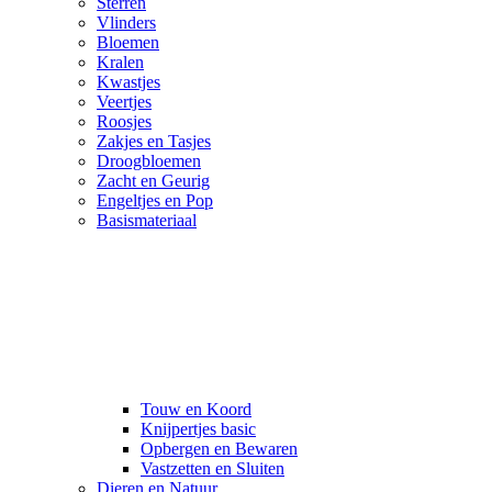
Sterren
Vlinders
Bloemen
Kralen
Kwastjes
Veertjes
Roosjes
Zakjes en Tasjes
Droogbloemen
Zacht en Geurig
Engeltjes en Pop
Basismateriaal
Touw en Koord
Knijpertjes basic
Opbergen en Bewaren
Vastzetten en Sluiten
Dieren en Natuur