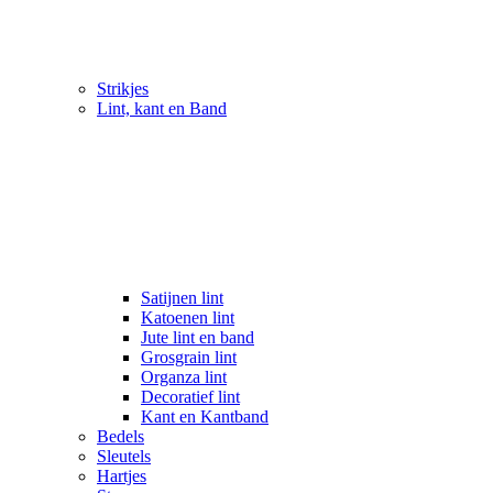
Strikjes
Lint, kant en Band
Satijnen lint
Katoenen lint
Jute lint en band
Grosgrain lint
Organza lint
Decoratief lint
Kant en Kantband
Bedels
Sleutels
Hartjes