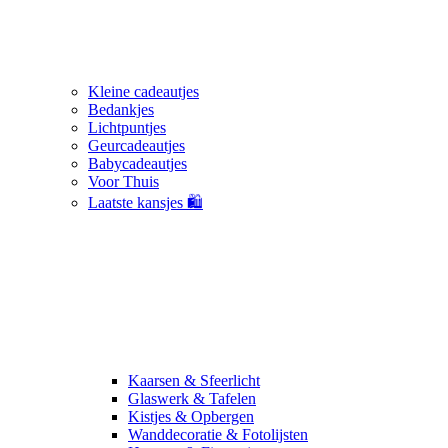
Kleine cadeautjes
Bedankjes
Lichtpuntjes
Geurcadeautjes
Babycadeautjes
Voor Thuis
Laatste kansjes 🛍️
Kaarsen & Sfeerlicht
Glaswerk & Tafelen
Kistjes & Opbergen
Wanddecoratie & Fotolijsten