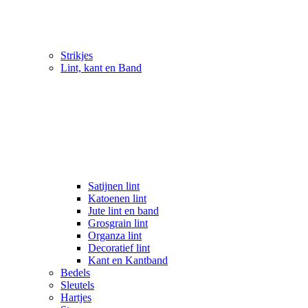
Strikjes
Lint, kant en Band
Satijnen lint
Katoenen lint
Jute lint en band
Grosgrain lint
Organza lint
Decoratief lint
Kant en Kantband
Bedels
Sleutels
Hartjes