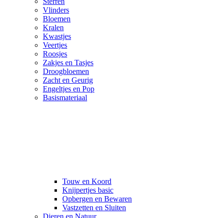
Sterren
Vlinders
Bloemen
Kralen
Kwastjes
Veertjes
Roosjes
Zakjes en Tasjes
Droogbloemen
Zacht en Geurig
Engeltjes en Pop
Basismateriaal
Touw en Koord
Knijpertjes basic
Opbergen en Bewaren
Vastzetten en Sluiten
Dieren en Natuur