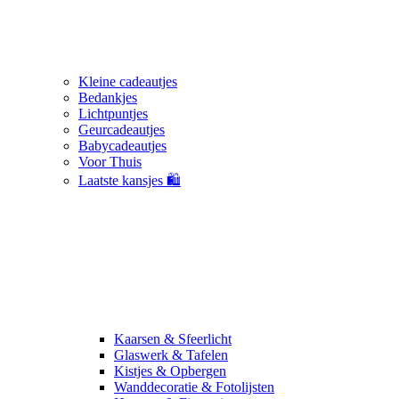
Kleine cadeautjes
Bedankjes
Lichtpuntjes
Geurcadeautjes
Babycadeautjes
Voor Thuis
Laatste kansjes 🛍️
Kaarsen & Sfeerlicht
Glaswerk & Tafelen
Kistjes & Opbergen
Wanddecoratie & Fotolijsten