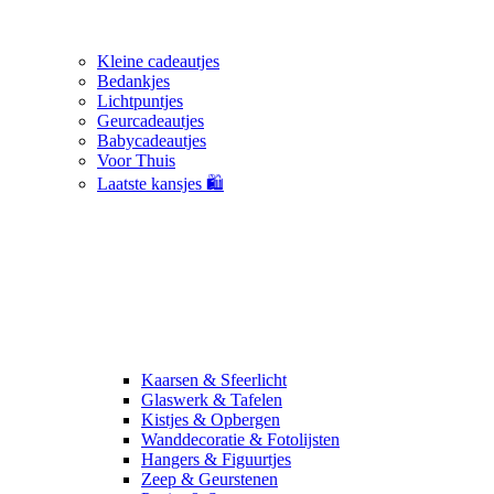
Kleine cadeautjes
Bedankjes
Lichtpuntjes
Geurcadeautjes
Babycadeautjes
Voor Thuis
Laatste kansjes 🛍️
Kaarsen & Sfeerlicht
Glaswerk & Tafelen
Kistjes & Opbergen
Wanddecoratie & Fotolijsten
Hangers & Figuurtjes
Zeep & Geurstenen