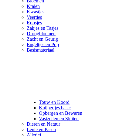
Bloemen
Kralen
Kwastjes
Veertjes
Roosjes
Zakjes en Tasjes
Droogbloemen
Zacht en Geurig
Engeltjes en Pop
Basismateriaal
Touw en Koord
Knijpertjes basic
Opbergen en Bewaren
Vastzetten en Sluiten
Dieren en Natuur
Lente en Pasen
Allerlei