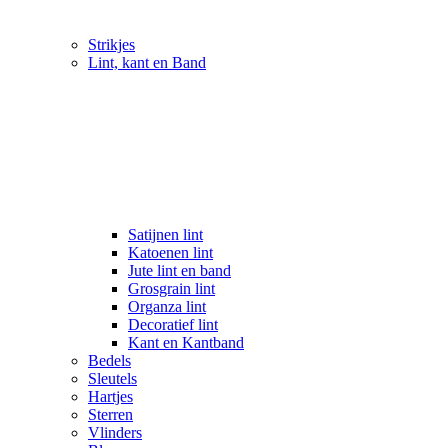
Strikjes
Lint, kant en Band
Satijnen lint
Katoenen lint
Jute lint en band
Grosgrain lint
Organza lint
Decoratief lint
Kant en Kantband
Bedels
Sleutels
Hartjes
Sterren
Vlinders