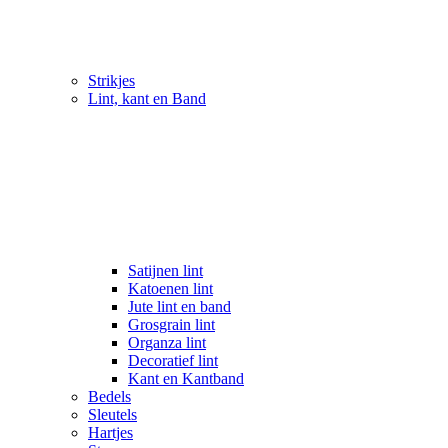
Strikjes
Lint, kant en Band
Satijnen lint
Katoenen lint
Jute lint en band
Grosgrain lint
Organza lint
Decoratief lint
Kant en Kantband
Bedels
Sleutels
Hartjes