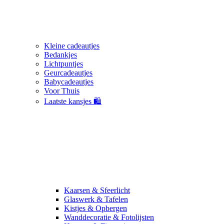
Kleine cadeautjes
Bedankjes
Lichtpuntjes
Geurcadeautjes
Babycadeautjes
Voor Thuis
Laatste kansjes 🛍️
Kaarsen & Sfeerlicht
Glaswerk & Tafelen
Kistjes & Opbergen
Wanddecoratie & Fotolijsten