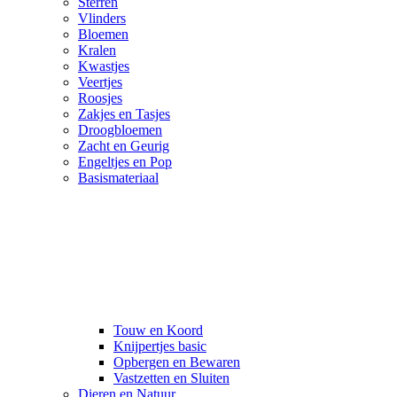
Sterren
Vlinders
Bloemen
Kralen
Kwastjes
Veertjes
Roosjes
Zakjes en Tasjes
Droogbloemen
Zacht en Geurig
Engeltjes en Pop
Basismateriaal
Touw en Koord
Knijpertjes basic
Opbergen en Bewaren
Vastzetten en Sluiten
Dieren en Natuur