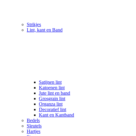
Strikjes
Lint, kant en Band
Satijnen lint
Katoenen lint
Jute lint en band
Grosgrain lint
Organza lint
Decoratief lint
Kant en Kantband
Bedels
Sleutels
Hartjes