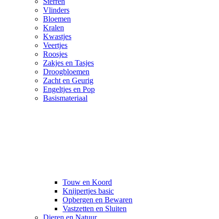
Sterren
Vlinders
Bloemen
Kralen
Kwastjes
Veertjes
Roosjes
Zakjes en Tasjes
Droogbloemen
Zacht en Geurig
Engeltjes en Pop
Basismateriaal
Touw en Koord
Knijpertjes basic
Opbergen en Bewaren
Vastzetten en Sluiten
Dieren en Natuur