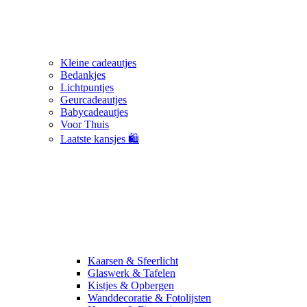
Kleine cadeautjes
Bedankjes
Lichtpuntjes
Geurcadeautjes
Babycadeautjes
Voor Thuis
Laatste kansjes 🛍️
Kaarsen & Sfeerlicht
Glaswerk & Tafelen
Kistjes & Opbergen
Wanddecoratie & Fotolijsten