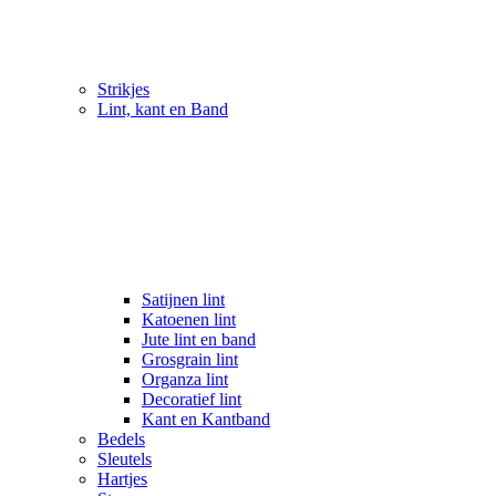
Strikjes
Lint, kant en Band
Satijnen lint
Katoenen lint
Jute lint en band
Grosgrain lint
Organza lint
Decoratief lint
Kant en Kantband
Bedels
Sleutels
Hartjes