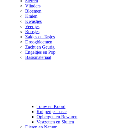
Sterren
Vlinders
Bloemen
Kralen
Kwastjes
Veertjes
Roosjes
Zakjes en Tasjes
Droogbloemen
Zacht en Geurig
Engeltjes en Pop
Basismateriaal
Touw en Koord
Knijpertjes basic
Opbergen en Bewaren
Vastzetten en Sluiten
Dieren en Natuur