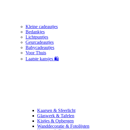
Kleine cadeautjes
Bedankjes
Lichtpuntjes
Geurcadeautjes
Babycadeautjes
Voor Thuis
Laatste kansjes 🛍️
Kaarsen & Sfeerlicht
Glaswerk & Tafelen
Kistjes & Opbergen
Wanddecoratie & Fotolijsten