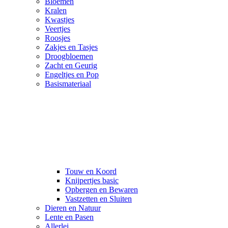
Bloemen
Kralen
Kwastjes
Veertjes
Roosjes
Zakjes en Tasjes
Droogbloemen
Zacht en Geurig
Engeltjes en Pop
Basismateriaal
Touw en Koord
Knijpertjes basic
Opbergen en Bewaren
Vastzetten en Sluiten
Dieren en Natuur
Lente en Pasen
Allerlei