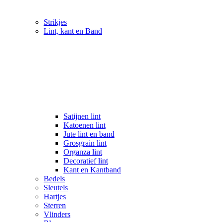
Strikjes
Lint, kant en Band
Satijnen lint
Katoenen lint
Jute lint en band
Grosgrain lint
Organza lint
Decoratief lint
Kant en Kantband
Bedels
Sleutels
Hartjes
Sterren
Vlinders