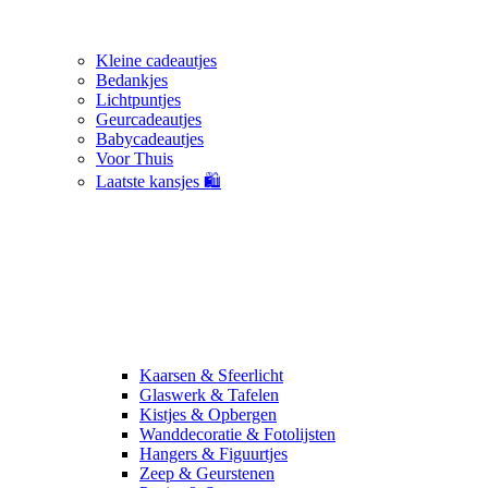
Kleine cadeautjes
Bedankjes
Lichtpuntjes
Geurcadeautjes
Babycadeautjes
Voor Thuis
Laatste kansjes 🛍️
Kaarsen & Sfeerlicht
Glaswerk & Tafelen
Kistjes & Opbergen
Wanddecoratie & Fotolijsten
Hangers & Figuurtjes
Zeep & Geurstenen