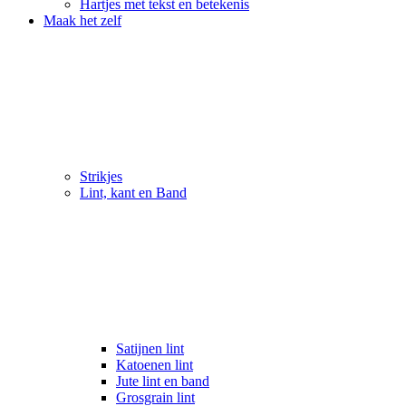
Hartjes met tekst en betekenis
Maak het zelf
Strikjes
Lint, kant en Band
Satijnen lint
Katoenen lint
Jute lint en band
Grosgrain lint