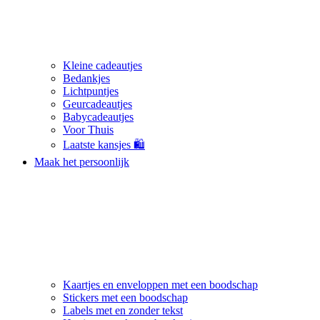
Kleine cadeautjes
Bedankjes
Lichtpuntjes
Geurcadeautjes
Babycadeautjes
Voor Thuis
Laatste kansjes 🛍️
Maak het persoonlijk
Kaartjes en enveloppen met een boodschap
Stickers met een boodschap
Labels met en zonder tekst