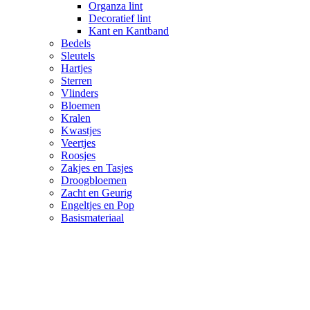
Organza lint
Decoratief lint
Kant en Kantband
Bedels
Sleutels
Hartjes
Sterren
Vlinders
Bloemen
Kralen
Kwastjes
Veertjes
Roosjes
Zakjes en Tasjes
Droogbloemen
Zacht en Geurig
Engeltjes en Pop
Basismateriaal