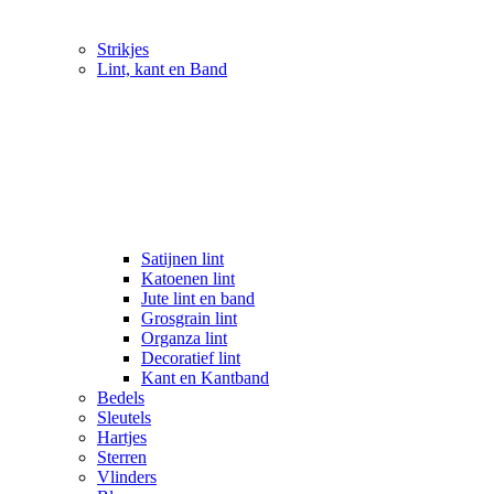
Strikjes
Lint, kant en Band
Satijnen lint
Katoenen lint
Jute lint en band
Grosgrain lint
Organza lint
Decoratief lint
Kant en Kantband
Bedels
Sleutels
Hartjes
Sterren
Vlinders