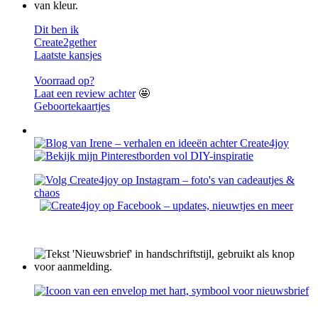
Dit ben ik
Create2gether
Laatste kansjes
Voorraad op?
Laat een review achter
🤩
Geboortekaartjes