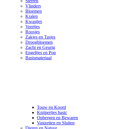
Sterren
Vlinders
Bloemen
Kralen
Kwastjes
Veertjes
Roosjes
Zakjes en Tasjes
Droogbloemen
Zacht en Geurig
Engeltjes en Pop
Basismateriaal
Touw en Koord
Knijpertjes basic
Opbergen en Bewaren
Vastzetten en Sluiten
Dieren en Natuur