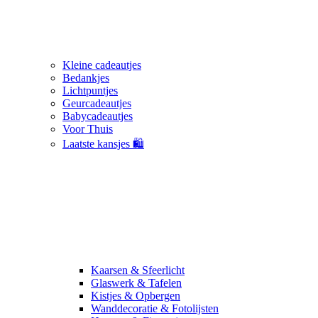
Kleine cadeautjes
Bedankjes
Lichtpuntjes
Geurcadeautjes
Babycadeautjes
Voor Thuis
Laatste kansjes 🛍️
Kaarsen & Sfeerlicht
Glaswerk & Tafelen
Kistjes & Opbergen
Wanddecoratie & Fotolijsten