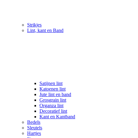
Strikjes
Lint, kant en Band
Satijnen lint
Katoenen lint
Jute lint en band
Grosgrain lint
Organza lint
Decoratief lint
Kant en Kantband
Bedels
Sleutels
Hartjes