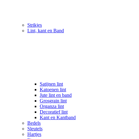
Strikjes
Lint, kant en Band
Satijnen lint
Katoenen lint
Jute lint en band
Grosgrain lint
Organza lint
Decoratief lint
Kant en Kantband
Bedels
Sleutels
Hartjes