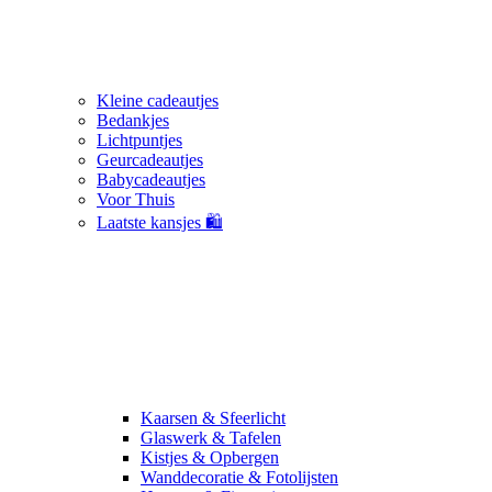
Kleine cadeautjes
Bedankjes
Lichtpuntjes
Geurcadeautjes
Babycadeautjes
Voor Thuis
Laatste kansjes 🛍️
Kaarsen & Sfeerlicht
Glaswerk & Tafelen
Kistjes & Opbergen
Wanddecoratie & Fotolijsten