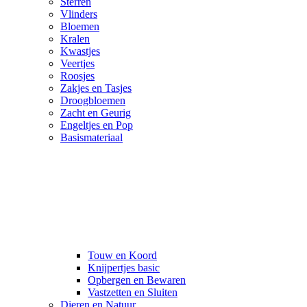
Sterren
Vlinders
Bloemen
Kralen
Kwastjes
Veertjes
Roosjes
Zakjes en Tasjes
Droogbloemen
Zacht en Geurig
Engeltjes en Pop
Basismateriaal
Touw en Koord
Knijpertjes basic
Opbergen en Bewaren
Vastzetten en Sluiten
Dieren en Natuur