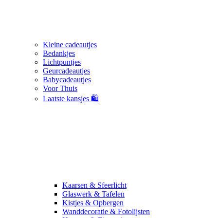
Kleine cadeautjes
Bedankjes
Lichtpuntjes
Geurcadeautjes
Babycadeautjes
Voor Thuis
Laatste kansjes 🛍️
Kaarsen & Sfeerlicht
Glaswerk & Tafelen
Kistjes & Opbergen
Wanddecoratie & Fotolijsten