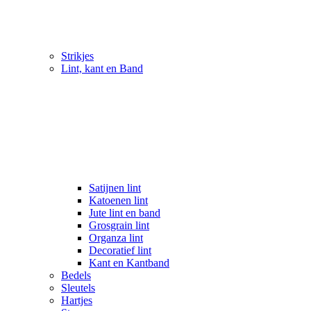
Strikjes
Lint, kant en Band
Satijnen lint
Katoenen lint
Jute lint en band
Grosgrain lint
Organza lint
Decoratief lint
Kant en Kantband
Bedels
Sleutels
Hartjes