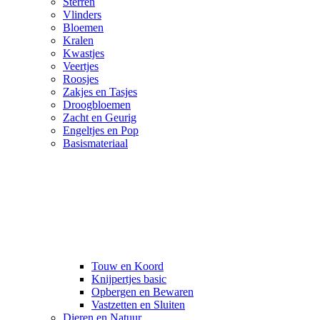
Sterren
Vlinders
Bloemen
Kralen
Kwastjes
Veertjes
Roosjes
Zakjes en Tasjes
Droogbloemen
Zacht en Geurig
Engeltjes en Pop
Basismateriaal
Touw en Koord
Knijpertjes basic
Opbergen en Bewaren
Vastzetten en Sluiten
Dieren en Natuur