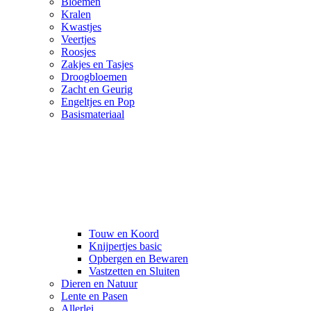
Bloemen
Kralen
Kwastjes
Veertjes
Roosjes
Zakjes en Tasjes
Droogbloemen
Zacht en Geurig
Engeltjes en Pop
Basismateriaal
Touw en Koord
Knijpertjes basic
Opbergen en Bewaren
Vastzetten en Sluiten
Dieren en Natuur
Lente en Pasen
Allerlei