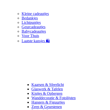
Kleine cadeautjes
Bedankjes
Lichtpuntjes
Geurcadeautjes
Babycadeautjes
Voor Thuis
Laatste kansjes 🛍️
Kaarsen & Sfeerlicht
Glaswerk & Tafelen
Kistjes & Opbergen
Wanddecoratie & Fotolijsten
Hangers & Figuurtjes
Zeep & Geurstenen