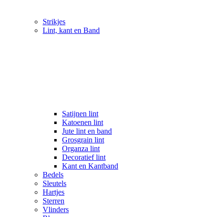
Strikjes
Lint, kant en Band
Satijnen lint
Katoenen lint
Jute lint en band
Grosgrain lint
Organza lint
Decoratief lint
Kant en Kantband
Bedels
Sleutels
Hartjes
Sterren
Vlinders