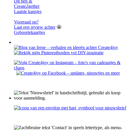
Dit ben ik
Create2gether
Laatste kansjes
Voorraad op?
Laat een review achter
🤩
Geboortekaartjes