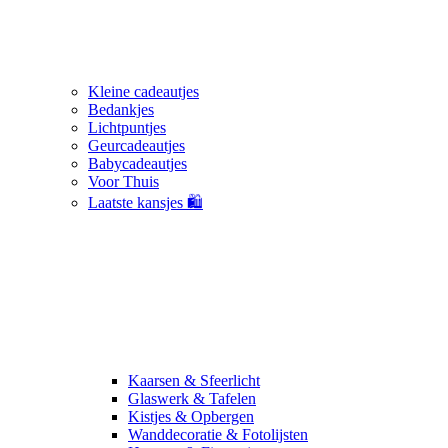
Kleine cadeautjes
Bedankjes
Lichtpuntjes
Geurcadeautjes
Babycadeautjes
Voor Thuis
Laatste kansjes 🛍️
Kaarsen & Sfeerlicht
Glaswerk & Tafelen
Kistjes & Opbergen
Wanddecoratie & Fotolijsten