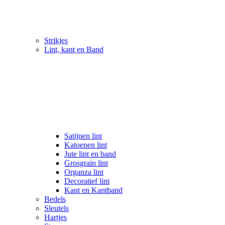
Strikjes
Lint, kant en Band
Satijnen lint
Katoenen lint
Jute lint en band
Grosgrain lint
Organza lint
Decoratief lint
Kant en Kantband
Bedels
Sleutels
Hartjes