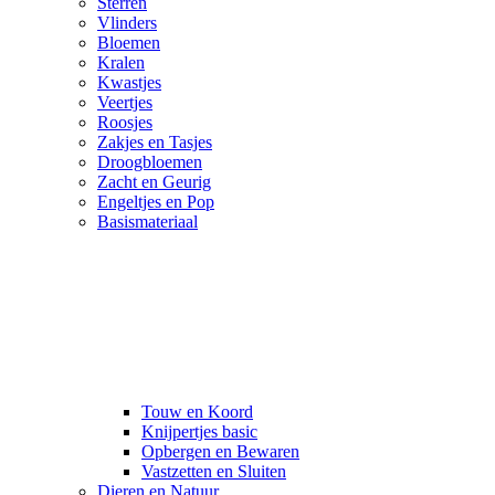
Sterren
Vlinders
Bloemen
Kralen
Kwastjes
Veertjes
Roosjes
Zakjes en Tasjes
Droogbloemen
Zacht en Geurig
Engeltjes en Pop
Basismateriaal
Touw en Koord
Knijpertjes basic
Opbergen en Bewaren
Vastzetten en Sluiten
Dieren en Natuur