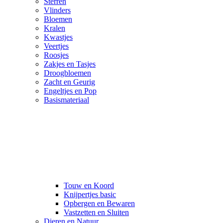
Sterren
Vlinders
Bloemen
Kralen
Kwastjes
Veertjes
Roosjes
Zakjes en Tasjes
Droogbloemen
Zacht en Geurig
Engeltjes en Pop
Basismateriaal
Touw en Koord
Knijpertjes basic
Opbergen en Bewaren
Vastzetten en Sluiten
Dieren en Natuur