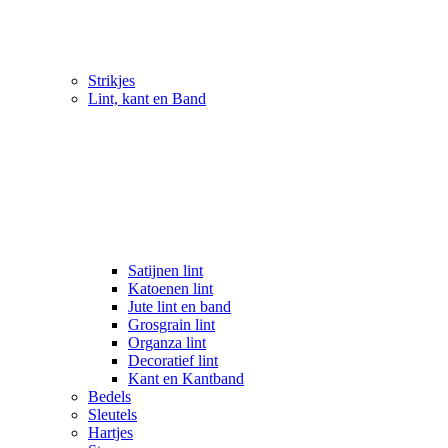
Strikjes
Lint, kant en Band
Satijnen lint
Katoenen lint
Jute lint en band
Grosgrain lint
Organza lint
Decoratief lint
Kant en Kantband
Bedels
Sleutels
Hartjes