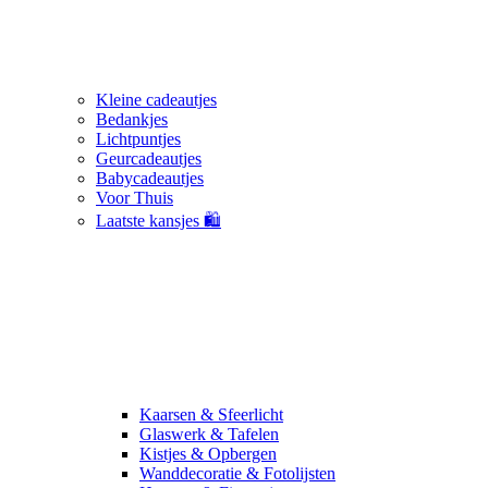
Kleine cadeautjes
Bedankjes
Lichtpuntjes
Geurcadeautjes
Babycadeautjes
Voor Thuis
Laatste kansjes 🛍️
Kaarsen & Sfeerlicht
Glaswerk & Tafelen
Kistjes & Opbergen
Wanddecoratie & Fotolijsten