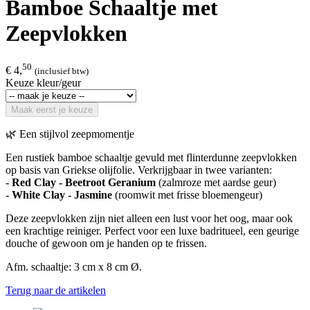
Bamboe Schaaltje met
Zeepvlokken
50
€ 4,
(inclusief btw)
Keuze kleur/geur
Maak eerst je keuze
🌿 Een stijlvol zeepmomentje
Een rustiek bamboe schaaltje gevuld met flinterdunne zeepvlokken
op basis van Griekse olijfolie. Verkrijgbaar in twee varianten:
-
Red Clay - Beetroot Geranium
(zalmroze met aardse geur)
-
White Clay - Jasmine
(roomwit met frisse bloemengeur)
Deze zeepvlokken zijn niet alleen een lust voor het oog, maar ook
een krachtige reiniger. Perfect voor een luxe badritueel, een geurige
douche of gewoon om je handen op te frissen.
Afm. schaaltje: 3 cm x 8 cm
Ø.
Terug naar de artikelen