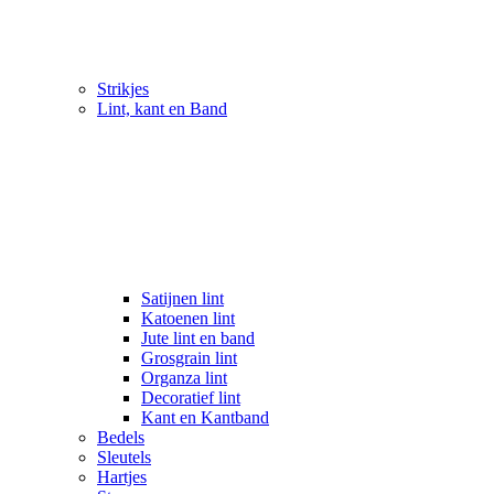
Strikjes
Lint, kant en Band
Satijnen lint
Katoenen lint
Jute lint en band
Grosgrain lint
Organza lint
Decoratief lint
Kant en Kantband
Bedels
Sleutels
Hartjes