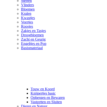
Sterren
Vlinders
Bloemen
Kralen
Kwastjes
Veertjes
Roosjes
Zakjes en Tasjes
Droogbloemen
Zacht en Geurig
Engeltjes en Pop
Basismateriaal
Touw en Koord
Knijpertjes basic
Opbergen en Bewaren
Vastzetten en Sluiten
Dieren en Natuur