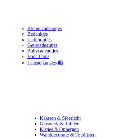
Kleine cadeautjes
Bedankjes
Lichtpuntjes
Geurcadeautjes
Babycadeautjes
Voor Thuis
Laatste kansjes 🛍️
Kaarsen & Sfeerlicht
Glaswerk & Tafelen
Kistjes & Opbergen
Wanddecoratie & Fotolijsten