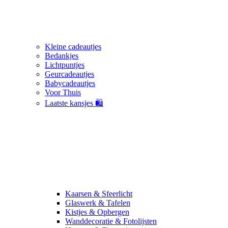
Kleine cadeautjes
Bedankjes
Lichtpuntjes
Geurcadeautjes
Babycadeautjes
Voor Thuis
Laatste kansjes 🛍️
Kaarsen & Sfeerlicht
Glaswerk & Tafelen
Kistjes & Opbergen
Wanddecoratie & Fotolijsten