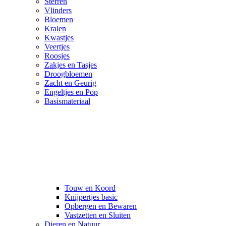
Sterren
Vlinders
Bloemen
Kralen
Kwastjes
Veertjes
Roosjes
Zakjes en Tasjes
Droogbloemen
Zacht en Geurig
Engeltjes en Pop
Basismateriaal
Touw en Koord
Knijpertjes basic
Opbergen en Bewaren
Vastzetten en Sluiten
Dieren en Natuur