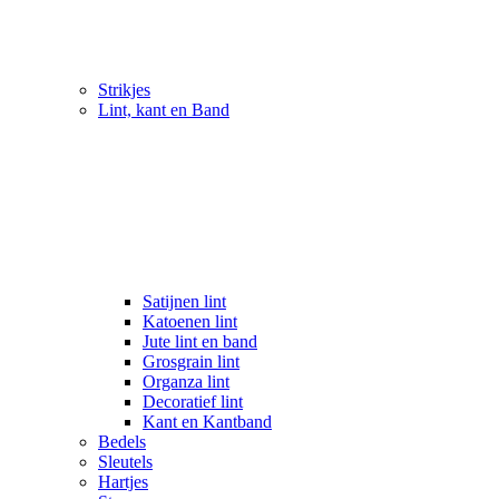
Strikjes
Lint, kant en Band
Satijnen lint
Katoenen lint
Jute lint en band
Grosgrain lint
Organza lint
Decoratief lint
Kant en Kantband
Bedels
Sleutels
Hartjes