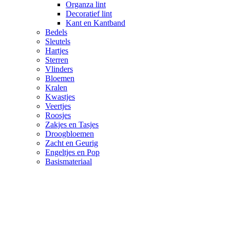
Organza lint
Decoratief lint
Kant en Kantband
Bedels
Sleutels
Hartjes
Sterren
Vlinders
Bloemen
Kralen
Kwastjes
Veertjes
Roosjes
Zakjes en Tasjes
Droogbloemen
Zacht en Geurig
Engeltjes en Pop
Basismateriaal