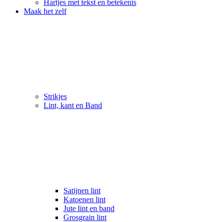
Hartjes met tekst en betekenis
Maak het zelf
Strikjes
Lint, kant en Band
Satijnen lint
Katoenen lint
Jute lint en band
Grosgrain lint