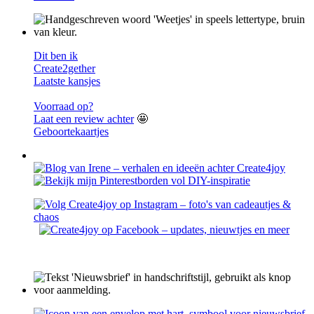
Dit ben ik
Create2gether
Laatste kansjes
Voorraad op?
Laat een review achter
🤩
Geboortekaartjes