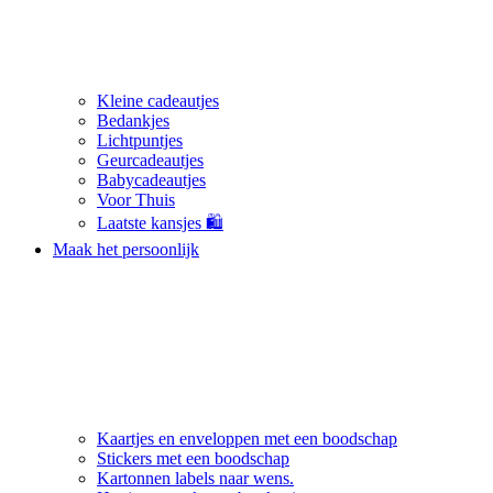
Kleine cadeautjes
Bedankjes
Lichtpuntjes
Geurcadeautjes
Babycadeautjes
Voor Thuis
Laatste kansjes 🛍️
Maak het persoonlijk
Kaartjes en enveloppen met een boodschap
Stickers met een boodschap
Kartonnen labels naar wens.