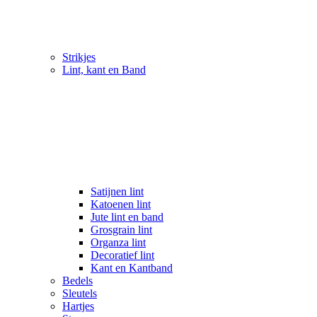
Strikjes
Lint, kant en Band
Satijnen lint
Katoenen lint
Jute lint en band
Grosgrain lint
Organza lint
Decoratief lint
Kant en Kantband
Bedels
Sleutels
Hartjes