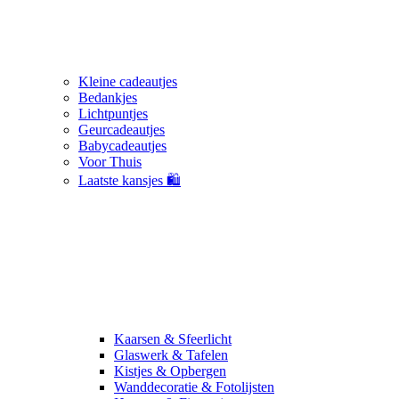
Kleine cadeautjes
Bedankjes
Lichtpuntjes
Geurcadeautjes
Babycadeautjes
Voor Thuis
Laatste kansjes 🛍️
Kaarsen & Sfeerlicht
Glaswerk & Tafelen
Kistjes & Opbergen
Wanddecoratie & Fotolijsten