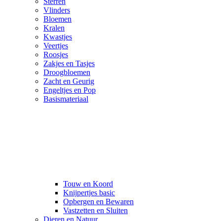
Sterren
Vlinders
Bloemen
Kralen
Kwastjes
Veertjes
Roosjes
Zakjes en Tasjes
Droogbloemen
Zacht en Geurig
Engeltjes en Pop
Basismateriaal
Touw en Koord
Knijpertjes basic
Opbergen en Bewaren
Vastzetten en Sluiten
Dieren en Natuur