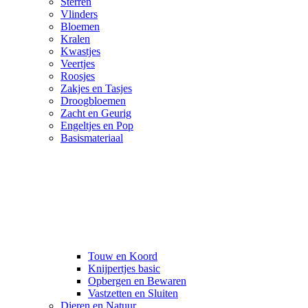
Sterren
Vlinders
Bloemen
Kralen
Kwastjes
Veertjes
Roosjes
Zakjes en Tasjes
Droogbloemen
Zacht en Geurig
Engeltjes en Pop
Basismateriaal
Touw en Koord
Knijpertjes basic
Opbergen en Bewaren
Vastzetten en Sluiten
Dieren en Natuur