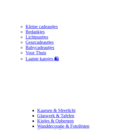
Kleine cadeautjes
Bedankjes
Lichtpuntjes
Geurcadeautjes
Babycadeautjes
Voor Thuis
Laatste kansjes 🛍️
Kaarsen & Sfeerlicht
Glaswerk & Tafelen
Kistjes & Opbergen
Wanddecoratie & Fotolijsten