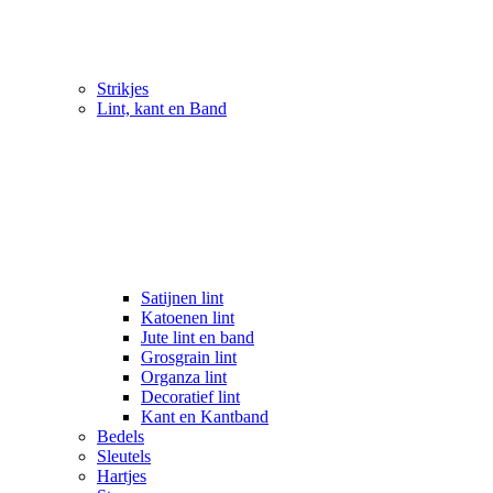
Strikjes
Lint, kant en Band
Satijnen lint
Katoenen lint
Jute lint en band
Grosgrain lint
Organza lint
Decoratief lint
Kant en Kantband
Bedels
Sleutels
Hartjes