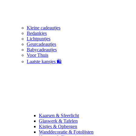
Kleine cadeautjes
Bedankjes
Lichtpuntjes
Geurcadeautjes
Babycadeautjes
Voor Thuis
Laatste kansjes 🛍️
Kaarsen & Sfeerlicht
Glaswerk & Tafelen
Kistjes & Opbergen
Wanddecoratie & Fotolijsten