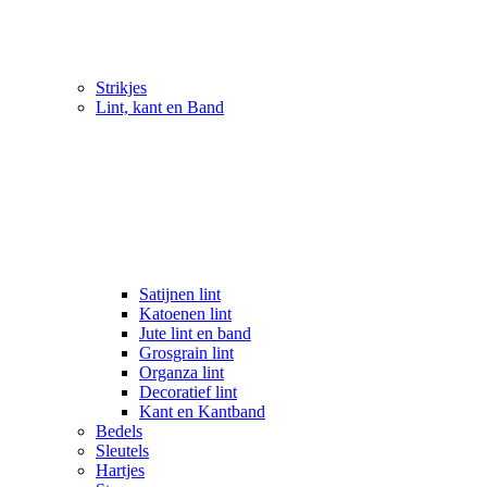
Strikjes
Lint, kant en Band
Satijnen lint
Katoenen lint
Jute lint en band
Grosgrain lint
Organza lint
Decoratief lint
Kant en Kantband
Bedels
Sleutels
Hartjes