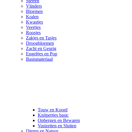
Sterren
Vlinders
Bloemen
Kralen
Kwastjes
Veertjes
Roosjes
Zakjes en Tasjes
Droogbloemen
Zacht en Geurig
Engeltjes en Pop
Basismateriaal
Touw en Koord
Knijpertjes basic
Opbergen en Bewaren
Vastzetten en Sluiten
Dieren en Natuur