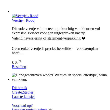
Veertje - Rood
Dit rode veertje valt meteen op: krachtig van kleur en vol
expressie. Perfect voor een uitgesproken kaartje,
Valentijnsversiering of statement-verpakking ❤️
Geen enkel veertje is precies hetzelfde — elk exemplaar
heeft…
09
€ 0,
Bestellen
Dit ben ik
Create2gether
Laatste kansjes
Voorraad op?
Laat een review achter
🤩