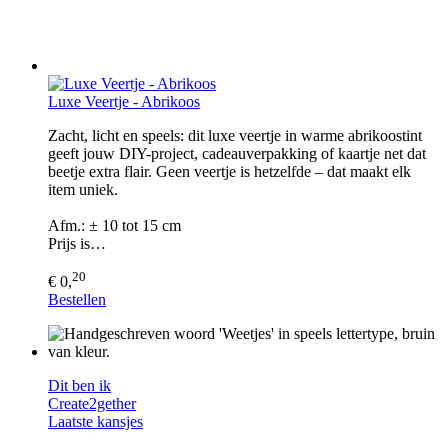
Luxe Veertje - Abrikoos
Zacht, licht en speels: dit luxe veertje in warme abrikoostint
geeft jouw DIY-project, cadeauverpakking of kaartje net dat
beetje extra flair. Geen veertje is hetzelfde – dat maakt elk
item uniek.
Afm.: ± 10 tot 15 cm
Prijs is…
20
€ 0,
Bestellen
Dit ben ik
Create2gether
Laatste kansjes