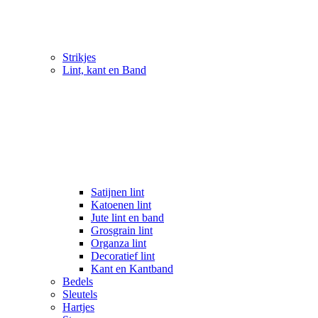
Strikjes
Lint, kant en Band
Satijnen lint
Katoenen lint
Jute lint en band
Grosgrain lint
Organza lint
Decoratief lint
Kant en Kantband
Bedels
Sleutels
Hartjes