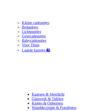
Kleine cadeautjes
Bedankjes
Lichtpuntjes
Geurcadeautjes
Babycadeautjes
Voor Thuis
Laatste kansjes 🛍️
Kaarsen & Sfeerlicht
Glaswerk & Tafelen
Kistjes & Opbergen
Wanddecoratie & Fotolijsten