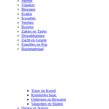
Sterren
Vlinders
Bloemen
Kralen
Kwastjes
Veertjes
Roosjes
Zakjes en Tasjes
Droogbloemen
Zacht en Geurig
Engeltjes en Pop
Basismateriaal
Touw en Koord
Knijpertjes basic
Opbergen en Bewaren
Vastzetten en Sluiten
Dieren en Natuur