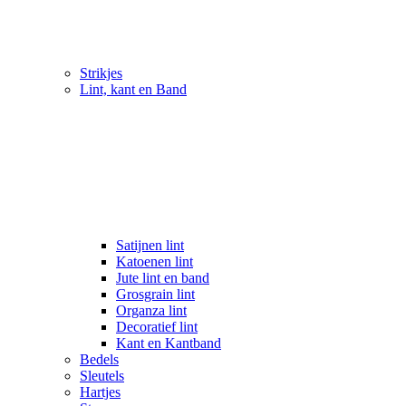
Strikjes
Lint, kant en Band
Satijnen lint
Katoenen lint
Jute lint en band
Grosgrain lint
Organza lint
Decoratief lint
Kant en Kantband
Bedels
Sleutels
Hartjes