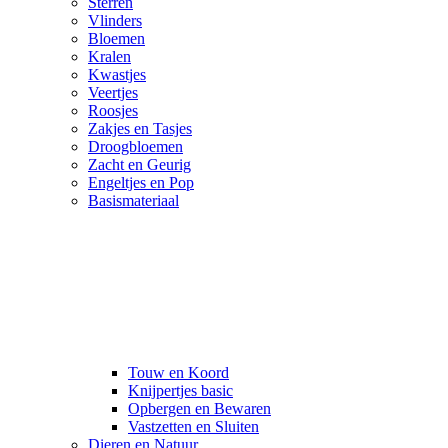
Sterren
Vlinders
Bloemen
Kralen
Kwastjes
Veertjes
Roosjes
Zakjes en Tasjes
Droogbloemen
Zacht en Geurig
Engeltjes en Pop
Basismateriaal
Touw en Koord
Knijpertjes basic
Opbergen en Bewaren
Vastzetten en Sluiten
Dieren en Natuur