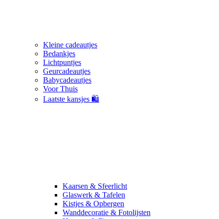
Kleine cadeautjes
Bedankjes
Lichtpuntjes
Geurcadeautjes
Babycadeautjes
Voor Thuis
Laatste kansjes 🛍️
Kaarsen & Sfeerlicht
Glaswerk & Tafelen
Kistjes & Opbergen
Wanddecoratie & Fotolijsten