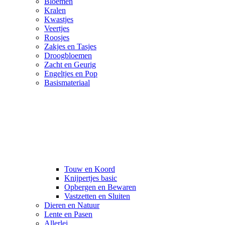
Bloemen
Kralen
Kwastjes
Veertjes
Roosjes
Zakjes en Tasjes
Droogbloemen
Zacht en Geurig
Engeltjes en Pop
Basismateriaal
Touw en Koord
Knijpertjes basic
Opbergen en Bewaren
Vastzetten en Sluiten
Dieren en Natuur
Lente en Pasen
Allerlei