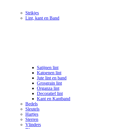
Strikjes
Lint, kant en Band
Satijnen lint
Katoenen lint
Jute lint en band
Grosgrain lint
Organza lint
Decoratief lint
Kant en Kantband
Bedels
Sleutels
Hartjes
Sterren
Vlinders