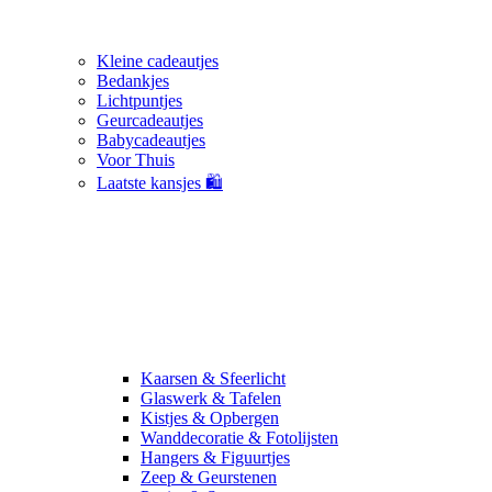
Kleine cadeautjes
Bedankjes
Lichtpuntjes
Geurcadeautjes
Babycadeautjes
Voor Thuis
Laatste kansjes 🛍️
Kaarsen & Sfeerlicht
Glaswerk & Tafelen
Kistjes & Opbergen
Wanddecoratie & Fotolijsten
Hangers & Figuurtjes
Zeep & Geurstenen