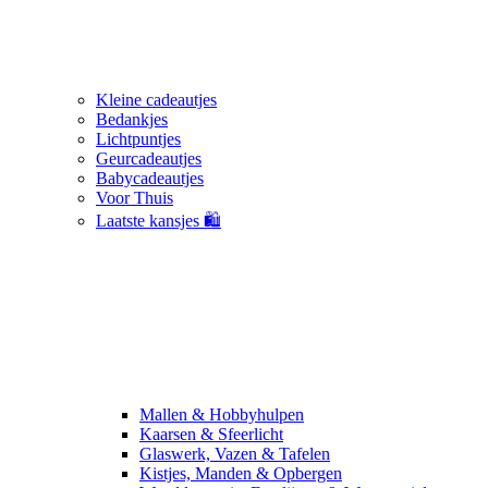
Kleine cadeautjes
Bedankjes
Lichtpuntjes
Geurcadeautjes
Babycadeautjes
Voor Thuis
Laatste kansjes 🛍️
Mallen & Hobbyhulpen
Kaarsen & Sfeerlicht
Glaswerk, Vazen & Tafelen
Kistjes, Manden & Opbergen