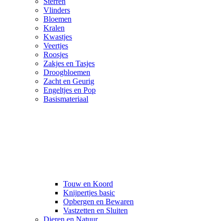
Sterren
Vlinders
Bloemen
Kralen
Kwastjes
Veertjes
Roosjes
Zakjes en Tasjes
Droogbloemen
Zacht en Geurig
Engeltjes en Pop
Basismateriaal
Touw en Koord
Knijpertjes basic
Opbergen en Bewaren
Vastzetten en Sluiten
Dieren en Natuur