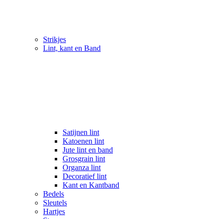
Strikjes
Lint, kant en Band
Satijnen lint
Katoenen lint
Jute lint en band
Grosgrain lint
Organza lint
Decoratief lint
Kant en Kantband
Bedels
Sleutels
Hartjes