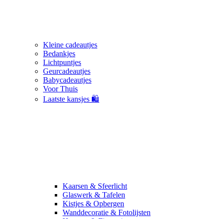
Kleine cadeautjes
Bedankjes
Lichtpuntjes
Geurcadeautjes
Babycadeautjes
Voor Thuis
Laatste kansjes 🛍️
Kaarsen & Sfeerlicht
Glaswerk & Tafelen
Kistjes & Opbergen
Wanddecoratie & Fotolijsten