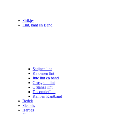
Strikjes
Lint, kant en Band
Satijnen lint
Katoenen lint
Jute lint en band
Grosgrain lint
Organza lint
Decoratief lint
Kant en Kantband
Bedels
Sleutels
Hartjes