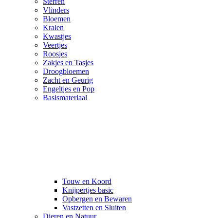
Sterren
Vlinders
Bloemen
Kralen
Kwastjes
Veertjes
Roosjes
Zakjes en Tasjes
Droogbloemen
Zacht en Geurig
Engeltjes en Pop
Basismateriaal
Touw en Koord
Knijpertjes basic
Opbergen en Bewaren
Vastzetten en Sluiten
Dieren en Natuur