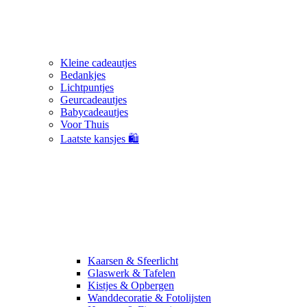
Kleine cadeautjes
Bedankjes
Lichtpuntjes
Geurcadeautjes
Babycadeautjes
Voor Thuis
Laatste kansjes 🛍️
Kaarsen & Sfeerlicht
Glaswerk & Tafelen
Kistjes & Opbergen
Wanddecoratie & Fotolijsten