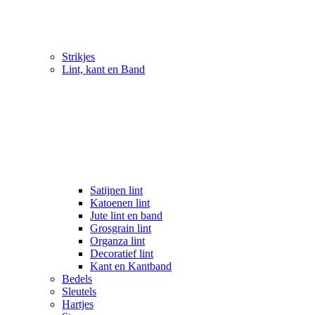
Strikjes
Lint, kant en Band
Satijnen lint
Katoenen lint
Jute lint en band
Grosgrain lint
Organza lint
Decoratief lint
Kant en Kantband
Bedels
Sleutels
Hartjes