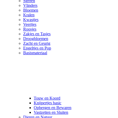
Sterren
Vlinders
Bloemen
Kralen
Kwastjes
Veertjes
Roosjes
Zakjes en Tasjes
Droogbloemen
Zacht en Geurig
Engeltjes en Pop
Basismateriaal
Touw en Koord
Knijpertjes basic
Opbergen en Bewaren
Vastzetten en Sluiten
Dieren en Natuur